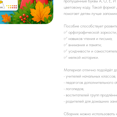
пропущенные буквы А, О, Е, И 
цветовому коду. Такой формат
помогает детям лучше запомин
Пособие способствует развит
✅ орфографической зоркости;
✅ навыков чтения и письма;
✅ внимания и памяти;
✅ усидчивости и самостоятел
✅ мелкой моторики.
Материал отлично подойдёт дл
• учителей начальных классов;
• педагогов дополнительного 
• логопедов;
• воспитателей групп продлённ
• родителей для домашних заня
Сборник можно использовать н