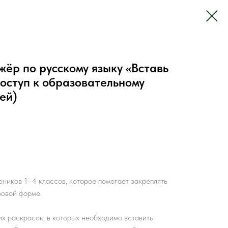
ёр по русскому языку «Вставь
(доступ к образовательному
ей)
еников 1–4 классов, которое помогает закреплять
ровой форме.
х раскрасок, в которых необходимо вставить