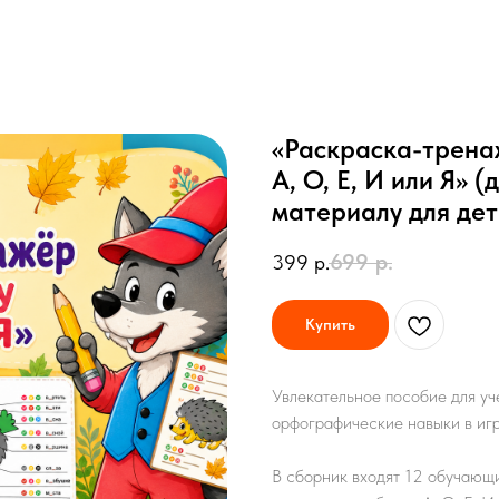
«Раскраска-тренаж
А, О, Е, И или Я» 
материалу для дет
699
р.
399
р.
Купить
Увлекательное пособие для уч
орфографические навыки в иг
В сборник входят 12 обучающи