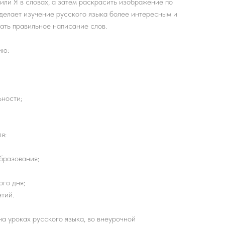
или Я в словах, а затем раскрасить изображение по
 делает изучение русского языка более интересным и
ать правильное написание слов.
ию:
ьности;
я:
образования;
ого дня;
тий.
а уроках русского языка, во внеурочной