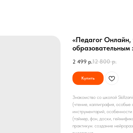
«Педагог Онлайн, 
образовательным 
12 800
р.
2 499
р.
Купить
Знакомство со школой Skillza
(чтение, каллиграфия, особые 
инструментарий, особенности
(таймер, фон, доски, геймифик
практикум: создание нейрораз
рисования.