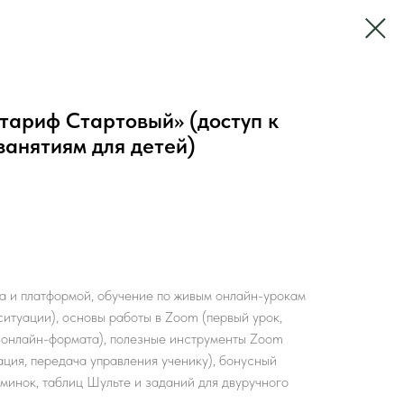
тариф Стартовый» (доступ к
занятиям для детей)
nia и платформой, обучение по живым онлайн-урокам
ситуации), основы работы в Zoom (первый урок,
 онлайн-формата), полезные инструменты Zoom
ация, передача управления ученику), бонусный
минок, таблиц Шульте и заданий для двуручного