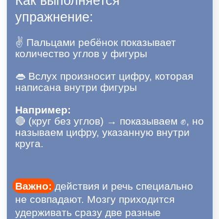
3
ритуал начала урока
Как удерживать внимание без
4
крика и "долго объяснять"
Как подтягивать отстающих
5
фронтально (не перегружая
себя) (этот смысл уже есть на
текущем сайте)
Как это влияет на общую
6
успеваемость класса: логика и
наблюдаемые маркеры
Ответы на вопросы + как начать
7
применять уже завтра