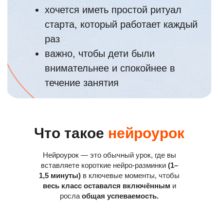
4
Конец урока
1–1,5 минуты
разминки на
закрепление
фиксируем результат, детям проще
запомнить и довести до конца
Что меняется в классе
Что такое
нейроурок
урок начинается спокойно и
организованно
Нейроурок — это обычный урок, где вы
дети дольше держат внимание
вставляете короткие нейро-разминки
(1–
1,5 минуты)
в ключевые моменты, чтобы
меньше выпавших и отстающих
весь класс оставался включённым
и
росла
общая успеваемость.
больше детей успевают за урок →
растёт общая успеваемость класса