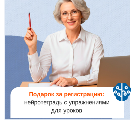
для уроков
Кому подойдёт?
Учителя начальных
классов
Подойдёт, если у вас:
первые 5–10 минут урока уходят
на собрать класс
дети шумят, отвлекаются, трудно