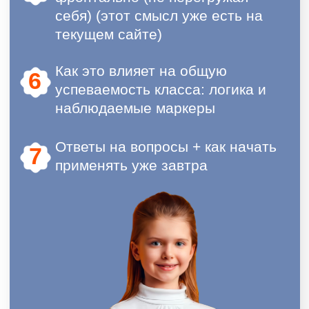
У разных экспертов изучала
скорочтение, поработала по их
методикам 3 месяца и бросила,
потому что не понравилось.
Начала преподавать по понятной
методике скорочтения для детей, в
которой всё подано в игровой и
интересной форме.
Набрала учеников на преподавание по
нашим методикам и увеличила
свой доход в 2 раза в течение всего 2х
месяцев после начала обучения!