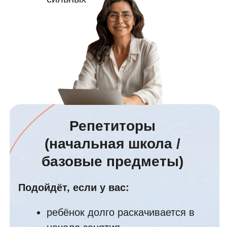
Педагоги
доп.занятий и
групповых занятий
Подойдёт, если у вас:
группа разная и дети включаются
в работу с разной скоростью
нужно быстро собрать внимание
всех и начать занятие без хаоса
хочется иметь простой ритуал
старта, который работает каждый
раз
важно, чтобы дети были
внимательнее и спокойнее в
течение занятия