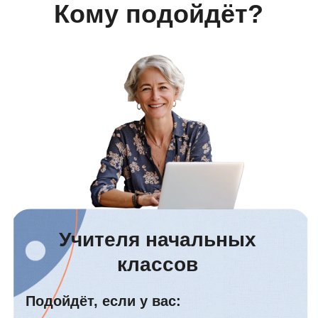
сразу начать работу
в классе разный уровень: кто-то
не успевает, кто-то скучает
приходится тратить много сил на
дисциплину и удержание
внимания
хочется, чтобы дети включались
быстрее и урок начинался
спокойно
важна общая успеваемость
класса, а не результат пары
сильных
Репетиторы