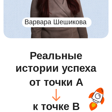
Татьяна
Психолог, ПМПК, более 30 лет
стажа
Не верила, что онлайн-формат
подойдет для её учеников
Тратила много времени на
ручную подготовку
Применяет нейросети и
интерактивные приёмы
Ведёт занятия онлайн и
чувствует уверенность