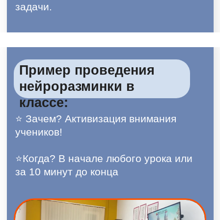
Формат
Онлайн-конференция с примерами,
упражнениями и кейсами успешных
педагогов. Покажем упражнения
прямо на вебинаре.
Продолжительность
1,5–2 часа с возможностью задать