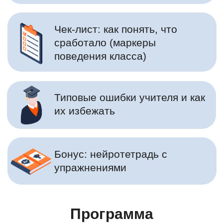
Реальные
истории успеха
от точки А
к точке B
Программа