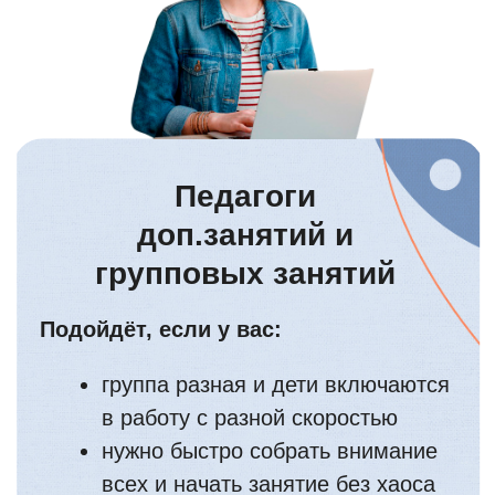
Основная часть урока
идём по теме (русский /
математика / чтение)
дети работают собраннее, меньше
выпадают
3
Середина урока
1–1,5 минуты
разминки-
переключателя
возвращаем фокус, снимаем усталость,
снова собираем класс