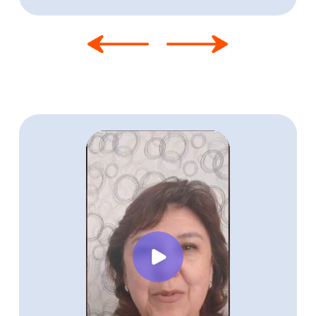
Боялась рекламы и соцсетей, не
знала, как искать учеников
Работала только по старинке,
через знакомых
Не была уверена в онлайн-
формате
Освоила Авито, поняла, как
запускать объявления
Получила отклики и первых
учеников уже во время обучения
Готова работать онлайн — без
страха и перегруза