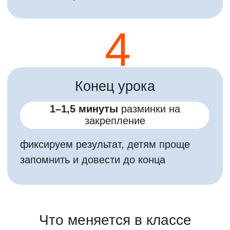
классе:
⭐️ Зачем? Активизация внимания
учеников!
⭐️Когда? В начале любого урока или
за 10 минут до конца
Важно
сразу после разминки
перевести внимание детей на
следующую задачу!
Не делаем
пауз, иначе эффект пропадет!