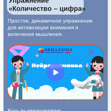
поведения класса)
Типовые ошибки учителя и как
их избежать
Бонус: нейротетрадь с
упражнениями
Как включать класс за 1-2 минуты:
1
3 типа нейро-разминок
Как встроить в русский/чтение/
2
математику: примеры
Как убрать хаос на старте: