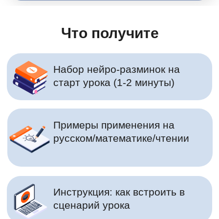
«Фестиваль методических идей
молодых педагогов в Самарской
области-2015»
Что получите
Автор программ развития
когнитивных функций учеников
начальных классов, коррекции
дислексии на уроках чтения и во
внеурочной деятельности
Руководитель методического
отдела онлайн школы для детей
и взрослых SKILLZANIA.
Варвара Шешикова