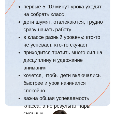
(начальная школа /
базовые предметы)
Подойдёт, если у вас:
ребёнок долго раскачивается в
начале занятия
внимание быстро уходит,
приходится постоянно
возвращать к задаче
часть урока уходит на настройку
вместо работы
хочется быстрее включать
ребёнка в учебный режим
вы ведёте чтение, письмо,
математику и хотите применять
один приём на любом занятии