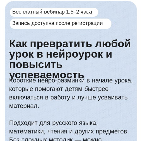
Бесплатный вебинар 1,5–2 часа
Запись доступна после регистрации
Как превратить любой
урок в нейроурок и
повысить
успеваемость
Короткие нейро-разминки в начале урока,
которые помогают детям быстрее
включаться в работу и лучше усваивать
материал.
Подходит для русского языка,
математики, чтения и других предметов.
Без сложных методик — можно
применять сразу на уроке.
Класс быстрее
Дети дольше
включается в
удерживают
работу
внимание