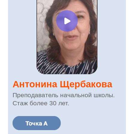
Нурья Зуфаровна
Логопед. Педагог с большим стажем
Боялась рекламы и соцсетей, не
знала, как искать учеников
Работала только по старинке,
через знакомых
Не была уверена в онлайн-
формате
Освоила Авито, поняла, как
запускать объявления
Получила отклики и первых
учеников уже во время обучения
Готова работать онлайн — без
страха и перегруза