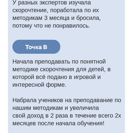
Нурья Зуфаровна
Логопед. Педагог с большим стажем