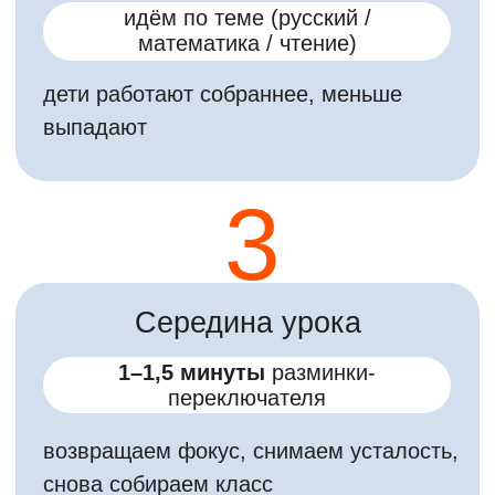
Как выполняется
упражнение:
✌️ Пальцами ребёнок показывает
количество углов у фигуры
👄 Вслух произносит цифру, которая
написана внутри фигуры
Например:
🔴 (круг без углов) → показываем ✊, но
называем цифру, указанную внутри
круга.
Важно:
действия и речь специально
не совпадают. Мозгу приходится
удерживать сразу две разные
задачи.
Пример проведения
нейроразминки в