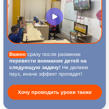
вопросы в конце.
Запись вебинара
Будет доступна участникам,
зарегистрировавшимся заранее.
Участвовать
Финалист конкурса «Учитель
года-2021» Самарской области
Победитель конкурса